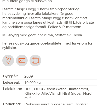
minutters gange til bussveien.
I første etasje i bygg 1 har vi treningssenter og
helseavdeling hvor alle leietakere får gode
medlemstilbud. I første etasje bygg 2 har vi en flott
kantine som også lånes ut kostnadsfritt til både private
og bedriftsmessige formål. Felles VIP-møterom.
Miljøbygg med godt inneklima, støttet av Enova.
Fellses dusj- og garderobefasiliteter med tørkerom for
syklister.
Byggeår:
2009
Leieareal:
10.000 kvm
Leietakere:
BDO, OBOS Block Watne, Trimteateret,
Klinikk for Alle, Visindi, NES Global, Nordr
m. fl.
Parkering:
Parkering rundt byggene, samt tinglyst